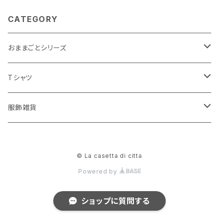
CATEGORY
おままごとシリーズ
おままごとエプロン
Tシャツ
お世話ぬいぐるみ
ユニ
服飾雑貨
おままごとお布団セット
ベビー・キッズ
バッグ
© La casetta di citta
おままごとおんぶ紐
Powered by
ショップに質問する