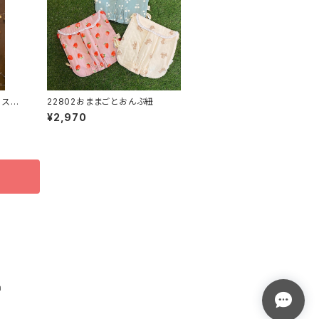
 スト
22802おままごとおんぶ紐
¥2,970
a