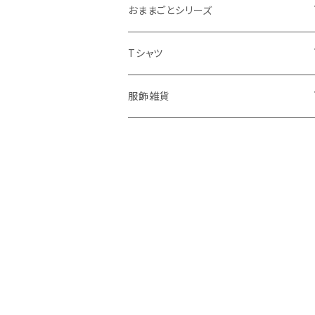
おままごとシリーズ
おままごとエプロン
Tシャツ
お世話ぬいぐるみ
ユニ
服飾雑貨
おままごとお布団セット
ベビー・キッズ
バッグ
おままごとおんぶ紐