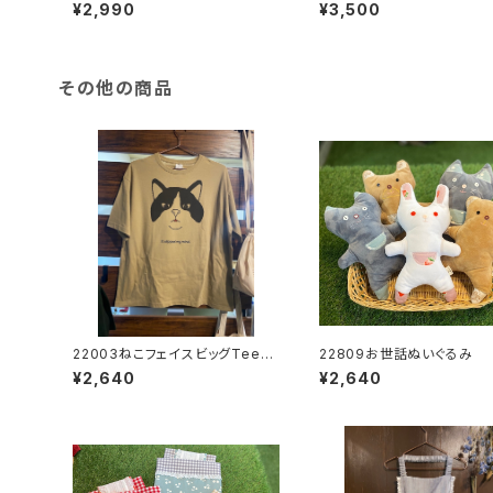
4 Tee_チャコール
¥2,990
¥3,500
その他の商品
22003ねこフェイスビッグTee_
22809お世話ぬいぐるみ
ハチワレ
¥2,640
¥2,640